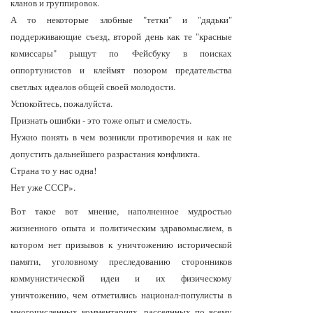
кланов и группировок.
А то некоторые злобные "тетки" и "дядьки"
поддерживающие съезд, второй день как те "красные
комиссары" рыщут по Фейсбуку в поисках
оппортунистов и клеймят позором предательства
светлых идеалов общей своей молодости.
Успокойтесь, пожалуйста.
Признать ошибки - это тоже опыт и смелость.
Нужно понять в чем возникли противоречия и как не
допустить дальнейшего разрастания конфликта.
Страна то у нас одна!
Нет уже СССР».
Вот такое вот мнение, наполненное мудростью
жизненного опыта и политическим здравомыслием, в
котором нет призывов к уничтожению исторической
памяти, уголовному преследованию сторонников
коммунистической идеи и их физическому
уничтожению, чем отметились национал-популисты в
многочисленных комментариях, рассеянных по всему