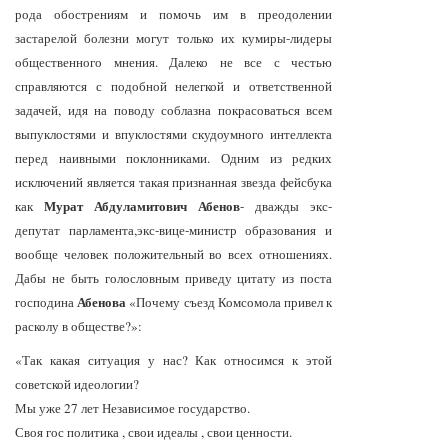
рода обострениям и помочь им в преодолении
застарелой болезни могут только их кумиры-лидеры
общественного мнения. Далеко не все с честью
справляются с подобной нелегкой и ответственной
задачей, идя на поводу соблазна покрасоваться всем
выпуклостями и впуклостями скудоумного интеллекта
перед наивными поклонниками. Одним из редких
исключений является такая признанная звезда фейсбука
Мурат Абдуламитович Абенов
как
- дважды экс-
депутат парламента,экс-вице-министр образования и
вообще человек положительный во всех отношениях.
Дабы не быть голословным приведу цитату из поста
Абенова
господина
«Почему съезд Комсомола привел к
расколу в обществе?»:
«Так какая ситуация у нас? Как относимся к этой
советской идеологии?
Мы уже 27 лет Независимое государство.
Своя гос политика , свои идеалы , свои ценности.