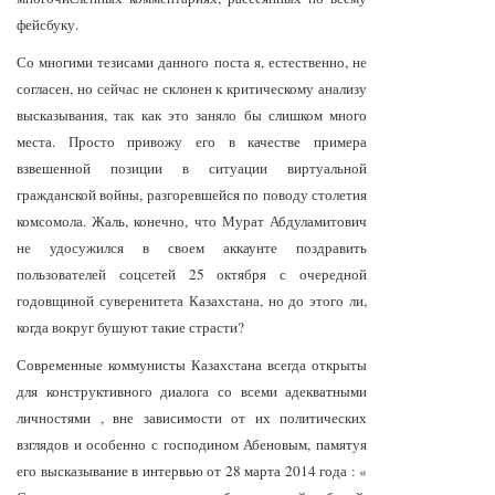
фейсбуку.
Со многими тезисами данного поста я, естественно, не
согласен, но сейчас не склонен к критическому анализу
высказывания, так как это заняло бы слишком много
места. Просто привожу его в качестве примера
взвешенной позиции в ситуации виртуальной
гражданской войны, разгоревшейся по поводу столетия
комсомола. Жаль, конечно, что Мурат Абдуламитович
не удосужился в своем аккаунте поздравить
пользователей соцсетей 25 октября с очередной
годовщиной суверенитета Казахстана, но до этого ли,
когда вокруг бушуют такие страсти?
Современные коммунисты Казахстана всегда открыты
для конструктивного диалога со всеми адекватными
личностями , вне зависимости от их политических
взглядов и особенно с господином Абеновым, памятуя
его высказывание в интервью от 28 марта 2014 года : «