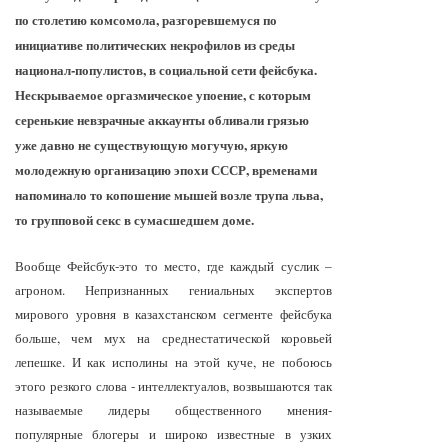
по столетию комсомола, разгоревшемуся по
инициативе политических некрофилов из среды
национал-популистов, в социальной сети фейсбука.
Нескрываемое оргазмическое упоение, с которым
серенькие невзрачные аккаунты обливали грязью
уже давно не существующую могучую, яркую
молодежную организацию эпохи СССР, временами
напоминало то копошение мышей возле трупа льва,
то групповой секс в сумасшедшем доме.
Вообще Фейсбук-это то место, где каждый суслик –
агроном. Непризнанных гениальных экспертов
мирового уровня в казахстанском сегменте фейсбука
больше, чем мух на среднестатической коровьей
лепешке. И как исполины на этой куче, не побоюсь
этого резкого слова - интеллектуалов, возвышаются так
называемые лидеры общественного мнения-
популярные блогеры и широко известные в узких