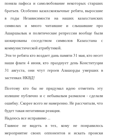
поняла пафоса и самолюбование некоторых старших
братьев. Особенно казахскоязычные ребята, выросшие
в годы Независимости на наших казахстанских
символах и много читавшие и слышавшие про
Ашаршылык и политические репрессии вообще были
шокированы соседством символов Казахстана с
коммунистической атрибутикой.
Эти те ребята кто воздает дань памяти 31 мая, кто несет
наши флаги 4 июня, кто празднует день Конституции
31 августа, они чтут героев Алашорды умерших в
застенках НКВД!
Поэтому кто бы не придумал идею отметить эту
излишне публично и с небывалым размахом - сделали
ошибку. Скорее всего не намеренно. Не рассчитали, что
будет такая негативная реакция.
Надеюсь все исправимо ...
Главное не видеть в тех, кому не понравилось
мероприятие своих оппонентов и искать происки