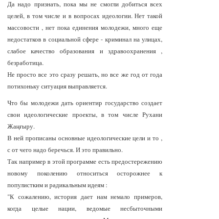
Да надо признать, пока мы не смогли добиться всех
целей, в том числе и в вопросах идеологии. Нет такой
массовости , нет пока единения молодежи, много еще
недостатков в социальной сфере - криминал на улицах,
слабое качество образования и здравоохранения ,
безработица.
Не просто все это сразу решать, но все же год от года
потихоньку ситуация выправляется.
Что бы молодежи дать ориентир государство создает
свои идеологические проекты, в том числе Рухани
Жаңғыру.
В ней прописаны основные идеологические цели и то ,
с от чего надо беречься. И это правильно.
Так например в этой программе есть предостережению
новому поколению относиться осторожнее к
популистким и радикальным идеям :
"К сожалению, история дает нам немало примеров,
когда целые нации, ведомые несбыточными