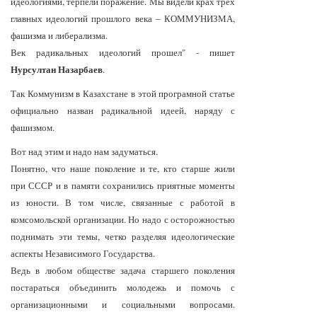
идеологиями, терпели поражение. Мы видели крах трех
главных идеологий прошлого века – КОММУНИЗМА,
фашизма и либерализма.
Век радикальных идеологий прошел" - пишет
Нурсултан Назарбаев
.
Так Коммунизм в Казахстане в этой програмной статье
официально назван радикальной идеей, наряду с
фашизмом.
Вот над этим и надо нам задуматься.
Понятно, что наше поколение и те, кто старше жили
при СССР и в памяти сохранились приятные моменты
из юности. В том числе, связанные с работой в
комсомольской организации. Но надо с осторожностью
поднимать эти темы, четко разделяя идеологические
аспекты Независимого Государства.
Ведь в любом обществе задача старшего поколения
постараться объединить молодежь и помочь с
организационными и социальными вопросами.