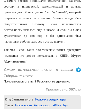
С самого детства я занимался общественной работой,
состоял в пионерской, комсомольской и других
организациях. Я никогда не был "зубрилой", который
старается показать свои знания, больше всегда был
общественником. Поэтому некая политическая
деятельность началась еще в школе. И если бы Союз
существовал до сих пор, я бы однозначно был
партийным работником, все к этому и шло».
Так что , если ваши политические планы претерпят
Мурат
изменения ,то добро пожаловать в КНПК,
Абдуламитович
!
Самые интересные статьи в нашем
Telegram-канале
Понравилась статья? Расскажите друзьям:
Просмотрено:
567
раз
Опубликовано в
Колонка редактора
Теги
Казахстан
комсомол
Фейсбук