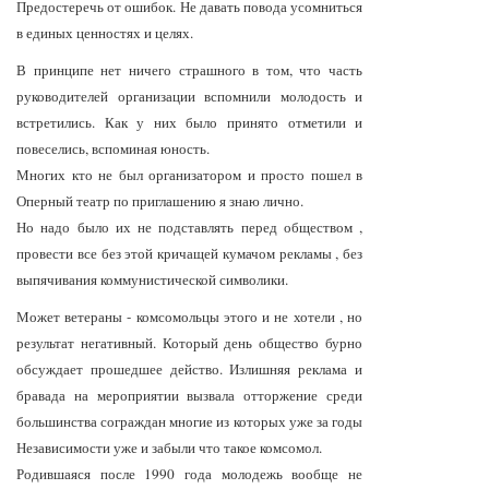
Предостеречь от ошибок. Не давать повода усомниться
в единых ценностях и целях.
В принципе нет ничего страшного в том, что часть
руководителей организации вспомнили молодость и
встретились. Как у них было принято отметили и
повеселись, вспоминая юность.
Многих кто не был организатором и просто пошел в
Оперный театр по приглашению я знаю лично.
Но надо было их не подставлять перед обществом ,
провести все без этой кричащей кумачом рекламы , без
выпячивания коммунистической символики.
Может ветераны - комсомольцы этого и не хотели , но
результат негативный. Который день общество бурно
обсуждает прошедшее действо. Излишняя реклама и
бравада на мероприятии вызвала отторжение среди
большинства сограждан многие из которых уже за годы
Независимости уже и забыли что такое комсомол.
Родившаяся после 1990 года молодежь вообще не