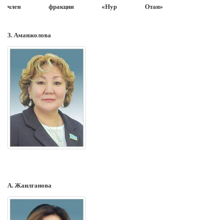
член фракции «Нур Отан»
З. Аманжолова
А. Жаилганова