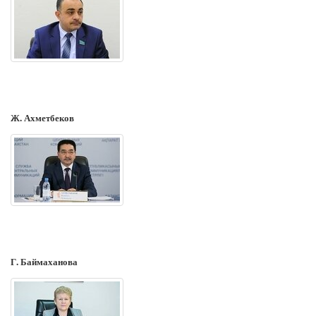
Ж. Ахметбеков
Г. Баймаханова