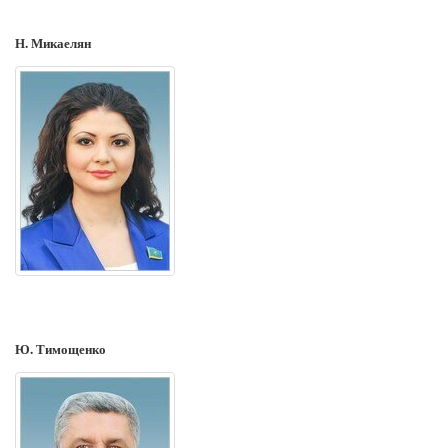
Н. Микаелян
Ю. Тимощенко