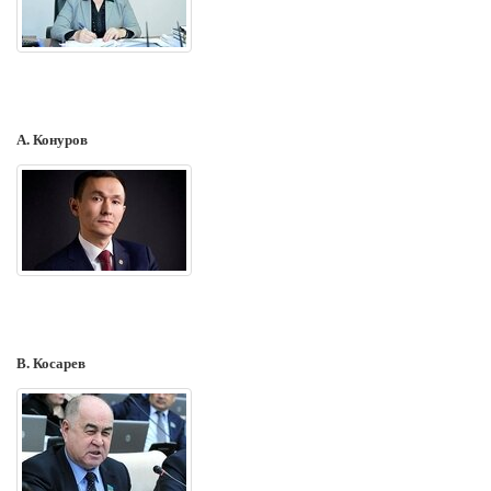
А. Конуров
В. Косарев