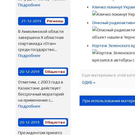
Подробнее
Кличко покинул Украи
21-12-2019
Регионы
Опасный радиоактивн
В Акмолинской области
завершена Х областная
спартакиада «Отан»
Кортеж Зеленского вр
среди государстве...
Подробнее
20-12-2019
Общество
Еще материалы в этой кате
Отметим, с 2003 года в
ОДКБ »
Казахстане действует
бессрочный мораторий
на применение с...
При использовании материа
Подробнее
20-12-2019
Общество
Президентом принято