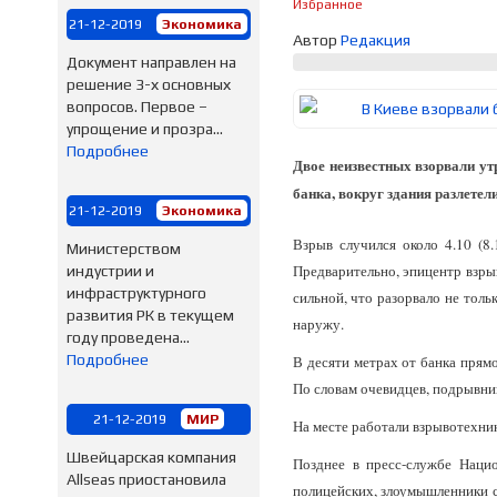
Избранное
21-12-2019
Экономика
Автор
Редакция
Документ направлен на
решение 3-х основных
вопросов. Первое –
упрощение и прозра...
Подробнее
Двое неизвестных взорвали ут
банка, вокруг здания разлетел
21-12-2019
Экономика
Взрыв случился около 4.10 (8
Министерством
Предварительно, эпицентр взрыв
индустрии и
инфраструктурного
сильной, что разорвало не толь
развития РК в текущем
наружу.
году проведена...
Подробнее
В десяти метрах от банка прям
По словам очевидцев, подрывник
21-12-2019
МИР
На месте работали взрывотехни
Швейцарская компания
Позднее в пресс-службе Наци
Allseas приостановила
полицейских, злоумышленники с