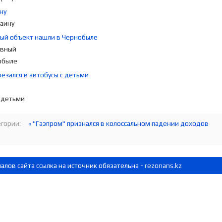
ну
ый объект нашли в Чернобыле
езался в автобусы с детьми
гории:
« "Газпром" признался в колоссальном падении доходов
лов сайта ссылка на источник обязательна -
rezonans.kz