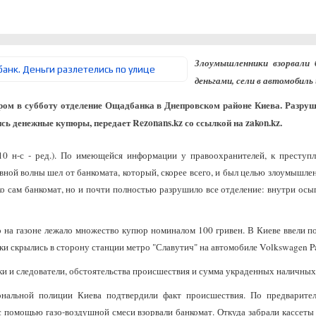
Злоумышленники взорвали 
деньгами, сели в автомобиль 
ром в субботу отделение Ощадбанка в Днепровском районе Киева. Разруш
ись денежные купюры, передает Rezonans.kz со ссылкой на zakon.kz.
.10 н-с - ред.). По имеющейся информации у правоохранителей, к престу
ной волны шел от банкомата, который, скорее всего, и был целью злоумышле
ко сам банкомат, но и почти полностью разрушило все отделение: внутри осы
о на газоне лежало множество купюр номиналом 100 гривен. В Киеве ввели 
и скрылись в сторону станции метро "Славутич" на автомобиле Volkswagen Pa
ки и следователи, обстоятельства происшествия и сумма украденных наличных
ональной полиции Киева подтвердили факт происшествия. По предварите
 помощью газо-воздушной смеси взорвали банкомат. Откуда забрали кассеты с