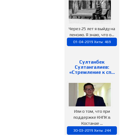
Через 25 лет я выйду на
пенсию. Я знаю, что о...
01-04-2019 Хиты: 469
Султанбек
Султангалиев:
«Стремление к сп…
Или о том, что при
поддержке КНПК в
Костанае ...
30-03-2019 Хиты: 244