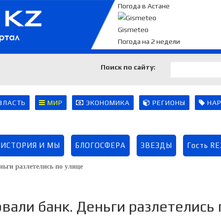
Погода в Астане
Gismeteo
Погода на 2 недели
Поиск по сайту:
ВЛАСТЬ
МИР
ЭКОНОМИКА
РЕГИОНЫ
НАР
ИСТОРИЯ И МЫ
БЛОГОСФЕРА
ЗВЕЗДЫ
Гость R
ньги разлетелись по улице
вали банк. Деньги разлетелись 