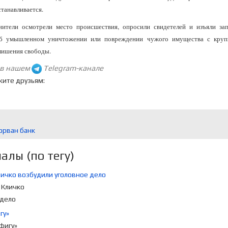
танавливается.
нители осмотрели место происшествия, опросили свидетелей и изъяли зап
об умышленном уничтожении или повреждении чужого имущества с круп
 лишения свободы.
 в нашем
Telegram-канале
жите друзьям:
орван банк
лы (по тегу)
личко возбудили уголовное дело
гу»