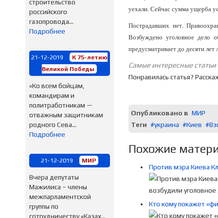
строительство
уехали. Сейчас сумма ущерба ус
российского
газопровода...
Пострадавших нет. Правоохра
Подробнее
Возбуждено уголовное дело 
предусматривает до десяти лет
21-12-2019
К 75-летию
Самые интересные статьи
Великой Победы
Понравилась статья? Расска
«Ко всем бойцам,
командирам и
политработникам —
Опубликовано в
МИР
отважным защитникам
родного Сева...
Теги
украина
Киев
Вз
Подробнее
Похожие материа
21-12-2019
МИР
Против мэра Киева К
Вчера депутаты
Мажилиса – члены
межпарламентской
Кто кому покажет «фи
группы по
сотрудничеству «Казах...