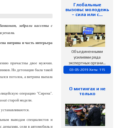
Глобальные
вызовы: молодежь
– сила или с…
банкомат, забрали кассеты с
и уехали.
ена витрина и часть интерьера
Объединенными
усилиями ряда
плению причастны двое мужчин.
экспертных органи...
нников. Но детонация была такой
03-05-2019 Хиты: 115
пался потолок, а витрина выпала
О митингах и не
полицейскую операцию "Сирена".
только
ssat старой модели.
 устанавливаются.
льным выводам специалистов и
 деньгами, сели в автомобиль и