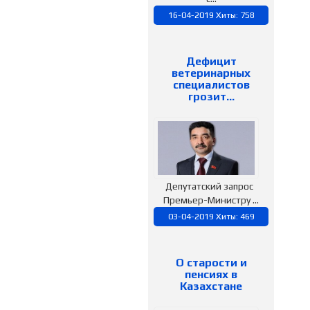
16-04-2019 Хиты: 758
Дефицит
ветеринарных
специалистов
грозит…
Депутатский запрос
Премьер-Министру ...
03-04-2019 Хиты: 469
О старости и
пенсиях в
Казахстане