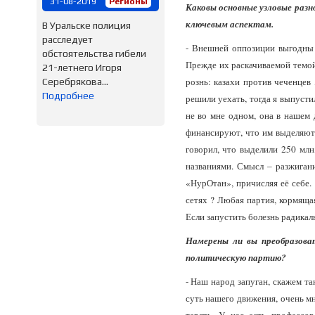
31-08-2019
Регионы
Каковы основные узловые раз
ключевым аспектам.
В Уральске полиция
расследует
- Внешней оппозиции выгодны 
обстоятельства гибели
Прежде их раскачиваемой темой
21-летнего Игоря
рознь: казахи против чеченцев
Серебрякова...
Подробнее
решили уехать, тогда я выпусти
не во мне одном, она в нашем 
финансируют, что им выделяют 
говорил, что выделили 250 млн
названиями. Смысл – разжиган
«НурОтан», причисляя её себе.
сетях ? Любая партия, кормящая
Если запустить болезнь радикал
Намерены ли вы преобразова
политическую партию?
- Наш народ запуган, скажем та
суть нашего движения, очень мн