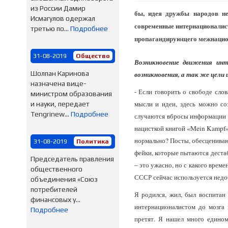
из России Дамир
бы, идея дружбы народов не
Исмагулов одержал
современные интернационалист
третью по...
Подробнее
пропагандирующего межнацион
31-08-2019
Общество
Возникновение движения инт
Шолпан Каринова
возникновения, а так же цели
назначена вице-
- Если говорить о свободе сло
министром образования
мысли и идеи, здесь можно с
и науки, передает
Тengrinew...
Подробнее
случаются вбросы информации я
нацисткой книгой «Mein Kampf» 
нормально? Посты, обесцениваю
31-08-2019
Политика
фейки, которые пытаются деста
Председатель правления
– это ужасно, но с какого врем
общественного
СССР сейчас используется нед
объединения «Союз
потребителей
Я родился, жил, был воспитан 
финансовых у...
интернационалистом до мозга
Подробнее
претят. Я нашел много едином