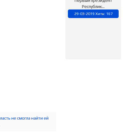
Первый президент
Республик...
29-03-2019 Хиты: 167
ласть не смогла найти ей
»