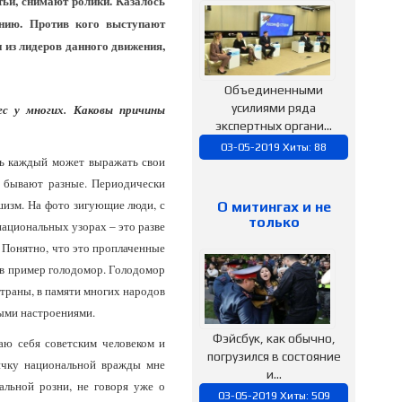
тьи, снимают ролики. Казалось
ению. Против кого выступают
 из лидеров данного движения,
Объединенными
усилиями ряда
ес у многих. Каковы причины
экспертных органи...
03-05-2019 Хиты: 88
есь каждый может выражать свои
 бывают разные. Периодически
шизм. На фото зигующие люди, с
О митингах и не
только
национальных узорах – это разве
 Понятно, что это проплаченные
 в пример голодомор. Голодомор
страны, в памяти многих народов
ыми настроениями.
Фэйсбук, как обычно,
таю себя советским человеком и
погрузился в состояние
ичку национальной вражды мне
и...
альной розни, не говоря уже о
03-05-2019 Хиты: 509