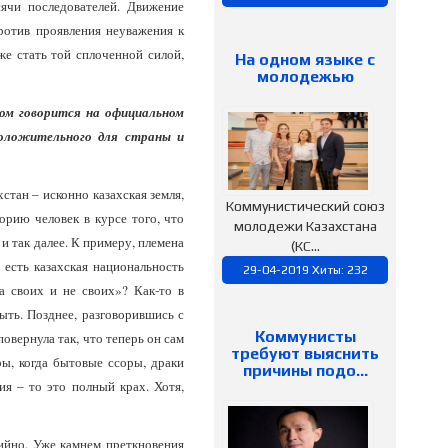
ячи последователей. Движение
ротив проявления неуважения к
кже стать той сплоченной силой,
На одном языке с
молодежью
ом говорится на официальном
оложительного для страны и
стан – исконно казахская земля,
Коммунистический союз
торию человек в курсе того, что
молодежи Казахстана
и так далее. К примеру, племена
(КС...
 есть казахская национальность
29-04-2019 Хиты: 232
а своих и не своих»? Как-то в
ть. Позднее, разговорившись с
Коммунисты
овернула так, что теперь он сам
требуют выяснить
ры, когда бытовые ссоры, драки
причины подо…
я – то это полный крах. Хотя,
ийно. Уже камнем преткновения