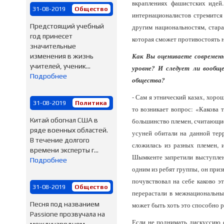
вкраплениях фашистских идей
31-08-2019
Общество
интернационалистов стремится
Предстоящий учебный
другим национальностям, старае
год принесет
которая сможет противостоять 
значительные
Как Вы оцениваете современ
изменения в жизнь
учителей, ученик...
уровне? И следует ли вооб
Подробнее
общества?
- Сам я этнический казах, хоро
31-08-2019
Политика
то возникает вопрос: «Какова т
Китай обогнал США в
большинство племен, считающиес
ряде военных областей.
усуней обитали на данной терр
В течение долгого
сложилась из разных племен, 
времени эксперты г...
Шымкенте запретили выступлен
Подробнее
одним из ребят группы, он приз
почувствовал на себе каково э
31-08-2019
Общество
перерастали в межнациональны
Песня под названием
может быть хоть это способно ра
Passione прозвучала на
Если не поднимать дискуссию 