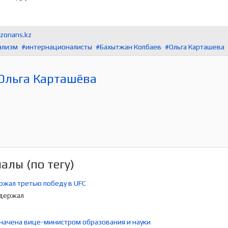
ezonans.kz
ализм
интернационалисты
Бахытжан Копбаев
Ольга Карташева
Ольга Карташёва
лы (по тегу)
ржал третью победу в UFC
начена вице-министром образования и науки