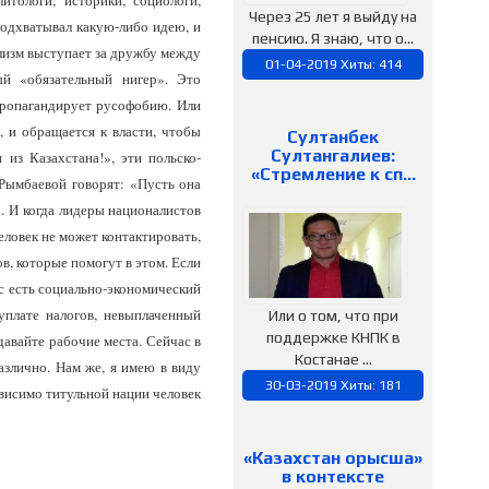
итологи, историки, социологи,
Через 25 лет я выйду на
подхватывал какую-либо идею, и
пенсию. Я знаю, что о...
ализм выступает за дружбу между
01-04-2019 Хиты: 414
ый «обязательный нигер». Это
пропагандирует русофобию. Или
, и обращается к власти, чтобы
Султанбек
Султангалиев:
из Казахстана!», эти польско-
«Стремление к сп…
 Рымбаевой говорят: «Пусть она
х. И когда лидеры националистов
еловек не может контактировать,
в, которые помогут в этом. Если
ас есть социально-экономический
уплате налогов, невыплаченный
Или о том, что при
поддержке КНПК в
давайте рабочие места. Сейчас в
Костанае ...
азлично. Нам же, я имею в виду
30-03-2019 Хиты: 181
ависимо титульной нации человек
«Казахстан орысша»
в контексте