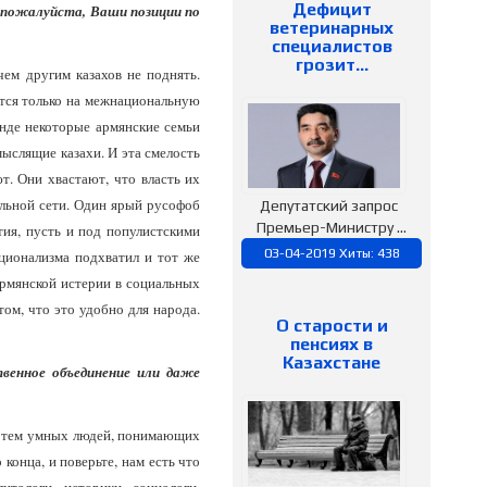
Дефицит
 пожалуйста, Ваши позиции по
ветеринарных
специалистов
грозит…
ем другим казахов не поднять.
ется только на межнациональную
анде некоторые армянские семьи
мыслящие казахи. И эта смелость
т. Они хвастают, что власть их
альной сети. Один ярый русофоб
Депутатский запрос
Премьер-Министру ...
тия, пусть и под популистскими
03-04-2019 Хиты: 438
ционализма подхватил и тот же
армянской истерии в социальных
том, что это удобно для народа.
О старости и
пенсиях в
Казахстане
венное объединение или даже
жду тем умных людей, понимающих
конца, и поверьте, нам есть что