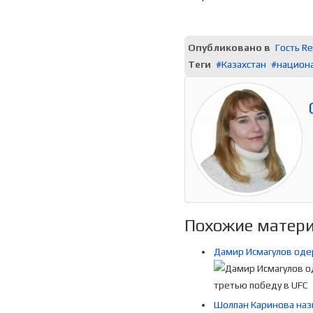
Опубликовано в
Гость R
Теги
Казахстан
национ
Похожие материа
Дамир Исмагулов оде
Шолпан Каринова наз