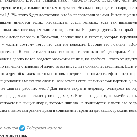
а, академики, которые разрабатывают идеологическую доктрину, есть пол
веренные в правильности того, что делают. Никогда стопроцентно народ не 
ем 1,5-2%, этого будет достаточно, чтобы последовали за нами. Интернацион
иками являются только неонацисты, среди которых есть так называем
 в политике, поэтому считаю его корректным. Например, русский, который 
орой депортировали в Казахстан, рассказывает о тяготах, которые пережили
 – желать другому того, что сам еле пережил. Вообще это понятие: «Вон 
ресекать. Никто не имеет права так говорить, это наша общая страна. Розе
алисты далеко не все владеют казахским языком, но требуют этого от други
то выглядит странным. Я лично готов выступить онлайн переводчиком. Если ч
ого, а другой казахского, то мы готовы предоставить номер телефона операторо
рнационалисты могут это сделать. Мы готовы стать политической партией, у н
е не хватает рабочих мест? Для начала закрыть недоимку олигархов по не
лиарда долларов остался у них в доходах. Вот на эти деньги, пожалуйста, соз
еспросветно нищих людей, которые никогда не поднимутся. Власти это безр
ласть, мы хотим равные права и социальные гарантии для наших граждан, нез
 в нашем
Telegram-канале
жите друзьям: