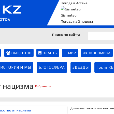
Погода в Астане
Gismeteo
Погода на 2 недели
Поиск по сайту:
ОБЩЕСТВО
ВЛАСТЬ
МИР
ЭКОНОМИКА
ИСТОРИЯ И МЫ
БЛОГОСФЕРА
ЗВЕЗДЫ
Гость R
т нацизма
Избранное
Движение казахстанских ин