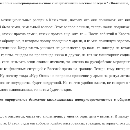
ногласия интернационалистов с националистическим лагерем? Объясните,
межнациональные распри в Казахстане, потому что они понимают, что нич
 была земля, земельный вопрос. Этот вопрос решили, теперь волна поднима
 , казахи против армян, казахи против еще кого-то… После событий в Караг
л обращение, в котором прошу прощение у армян, и ко мне примкнули здраво
движении. Когда власть унижает националистов до пола, те никогда не встаю
гранты, тендера по пропаганде языка и другое, на тот же мониторинг соци
, если называть вещи своими именами, то именно на русофобские мероприя
ие конфликтных ситуаций с Россией прямо на границе. Теперь тему интерна
 Ну почему тогда «Нур Отан» не попросил прощение у армян за разгул анти
ся от государства, будет подручной. Но то, что удобно власти, не говорит о 
ьного национализма, то потом будет поздно.
ть виртуальное движение казахстанских интернационалистов в общест
к, он опасается, часть его аполитична, у многих одна цель – выжить. И ме
ого. В свои ряды мы собрали идейно настроенных граждан, которые стоят до 