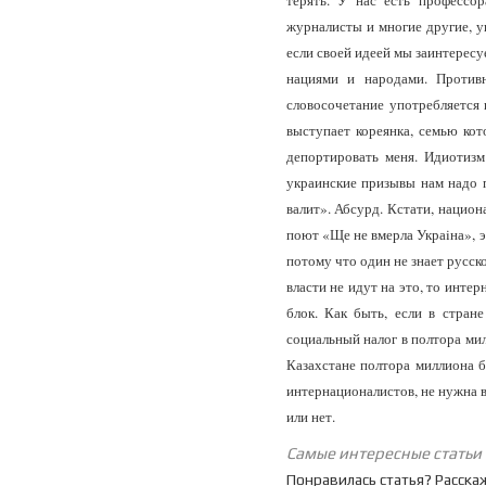
терять. У нас есть профессор
журналисты и многие другие, у
если своей идеей мы заинтересу
нациями и народами. Противн
словосочетание употребляется
выступает кореянка, семью кот
депортировать меня. Идиотизм
украинские призывы нам надо п
валит». Абсурд. Кстати, национ
поют «Ще не вмерла Украiна», э
потому что один не знает русск
власти не идут на это, то инте
блок. Как быть, если в стран
социальный налог в полтора мил
Казахстане полтора миллиона б
интернационалистов, не нужна в
или нет.
Самые интересные статьи
Понравилась статья? Расска