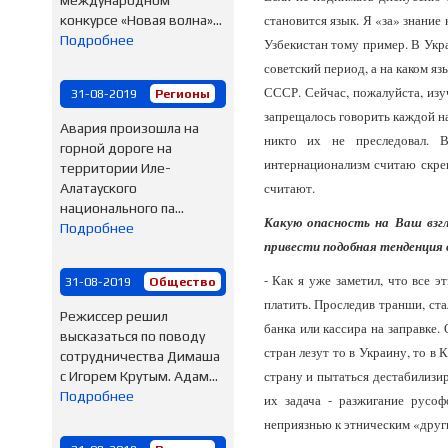
международном
становится язык. Я «за» знание
конкурсе «Новая волна»...
Подробнее
Узбекистан тому пример. В Укра
советский период, а на каком 
СССР. Сейчас, пожалуйста, изуч
31-08-2019
Регионы
запрещалось говорить каждой нац
Авария произошла на
никто их не преследовал. В
горной дороге на
интернационализм считаю скреп
территории Иле-
считают.
Алатауского
национального па...
Какую опасность на Ваш взг
Подробнее
привести подобная тенденция 
- Как я уже заметил, что все 
31-08-2019
Общество
платить. Проследив транши, ста
Режиссер решил
банка или кассира на заправке
высказаться по поводу
стран лезут то в Украину, то в
сотрудничества Димаша
страну и пытаться дестабилизир
с Игорем Крутым. Адам...
Подробнее
их задача - разжигание русоф
неприязнью к этническим «друг