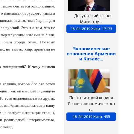
й так же считается официальным.
 о навязывании русского языка в
Депутатский запрос
ациональным языком общения для
Министру ...
ал русский. Это я о том, что не
18-04-2019 Хиты: 17173
владел русским, изгоями не были,
ая была горда этим. Поэтому
Экономические
ах, но там их квартирантами не
отношения Армении
и Казахс…
их настроений? К чему может
 хозяина, который за это готов
урции , как он изводил служащую
Постсоветский период
То есть националисты из других
Основы экономического
ет возможным вмешиваться в нашу
с...
м не волнует китаизация страны,
16-04-2019 Хиты: 433
 и религиозной нетерпимостью,
ю войну.