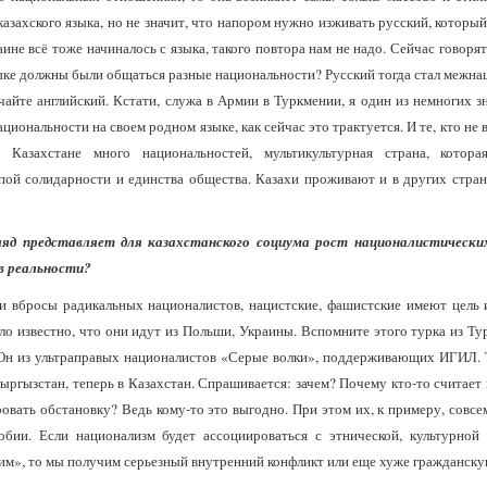
 казахского языка, но не значит, что напором нужно изживать русский, которы
ине всё тоже начиналось с языка, такого повтора нам не надо. Сейчас говорят
языке должны были общаться разные национальности? Русский тогда стал межн
айте английский. Кстати, служа в Армии в Туркмении, я один из немногих зн
иональности на своем родном языке, как сейчас это трактуется. И те, кто не 
 Казахстане много национальностей, мультикультурная страна, котор
ой солидарности и единства общества. Казахи проживают и в других стран
ляд представляет для казахстанского социума рост националистическ
в реальности?
эти вбросы радикальных националистов, нацистские, фашистские имеют цель и
ло известно, что они идут из Польши, Украины. Вспомните этого турка из Т
. Он из ультраправых националистов «Серые волки», поддерживающих ИГИЛ. 
 Кыргызстан, теперь в Казахстан. Спрашивается: зачем? Почему кто-то счита
овать обстановку? Ведь кому-то это выгодно. При этом их, к примеру, совсе
обии. Если национализм будет ассоциироваться с этнической, культурной
им», то мы получим серьезный внутренний конфликт или еще хуже гражданску