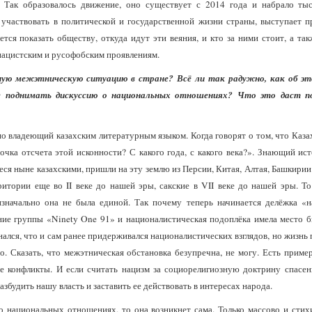
. Так образовалось движение, оно существует с 2014 года и набрало тыс
 участвовать в политической и государственной жизни страны, выступает п
тся показать обществу, откуда идут эти веяния, и кто за ними стоит, а та
нацистским и русофобским проявлениям.
ную межэтническую ситуацию в стране? Всё ли так радужно, как об эт
ще поднимать дискуссию о национальных отношениях? Что это даст п
шо владеющий казахским литературным языком. Когда говорят о том, что Казах
очка отсчета этой исконности? С какого года, с какого века?». Знающий ис
я ныне казахскими, пришли на эту землю из Персии, Китая, Алтая, Башкирии 
итории еще во II веке до нашей эры, сакские в VII веке до нашей эры. То
изначально она не была единой. Так почему теперь начинается делёжка «н
ие группы «Ninety One 91» и националистическая подоплёка имела место бы
нался, что и сам ранее придерживался националистических взглядов, но жизнь п
то. Сказать, что межэтническая обстановка безупречна, не могу. Есть приме
е конфликты. И если считать нацизм за социорелигиозную доктрину спасени
збудить нашу власть и заставить ее действовать в интересах народа.
о национальных отношениях, то она возникнет сама. Только массово и стих