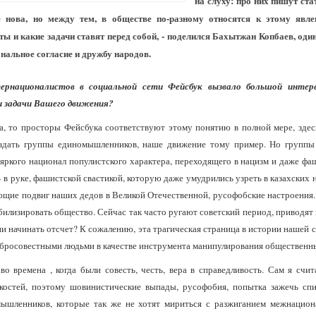
на слуху: про них пишут ста
 нова, но между тем, в обществе по-разному относятся к этому явл
ы и какие задачи ставят перед собой, - поделился Бахытжан Копбаев, один
альное согласие и дружбу народов.
ернационалистов в социальной сети Фейсбук вызвало большой интер
 и задачи Вашего движения?
ва, то просторы Фейсбука соответствуют этому понятию в полной мере, зд
оздать группы единомышленников, наше движение тому пример. Но группы
ркого национал популистского характера, переходящего в нацизм и даже фа
в руке, фашистской свастикой, которую даже умудрились узреть в казахских 
щие подвиг наших дедов в Великой Отечественной, русофобские настроения.
билизировать общество. Сейчас так часто ругают советский период, приводят
ени начинать отсчет? К сожалению, эта трагическая страница в истории нашей 
обросовестными людьми в качестве инструмента манипулирования общественн
во времена , когда были совесть, честь, вера в справедливость. Сам я счи
 костей, поэтому шовинистические выпады, русофобия, попытка зажечь сп
ышленников, которые так же не хотят мириться с разжиганием межнацион