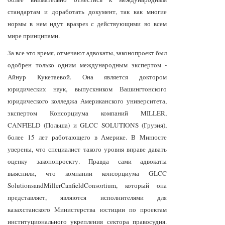
стандартам и доработать документ, так как многие
нормы в нем идут вразрез с действующими во всем
мире принципами.
За все это время, отмечают адвокаты, законопроект был
одобрен только одним международным экспертом -
Айнур Кукетаевой. Она является доктором
юридических наук, выпускником Вашингтонского
юридического колледжа Американского университета,
экспертом Консорциума компаний MILLER,
CANFIELD (Польша) и GLCC SOLUTIONS (Грузия),
более 15 лет работающего в Америке. В Минюсте
уверены, что специалист такого уровня вправе давать
оценку законопроекту. Правда сами адвокаты
выяснили, что компании консорциума GLCC
SolutionsandMillerCanfieldConsortium, который она
представляет, являются исполнителями для
казахстанского Министерства юстиции по проектам
институционального укрепления сектора правосудия.