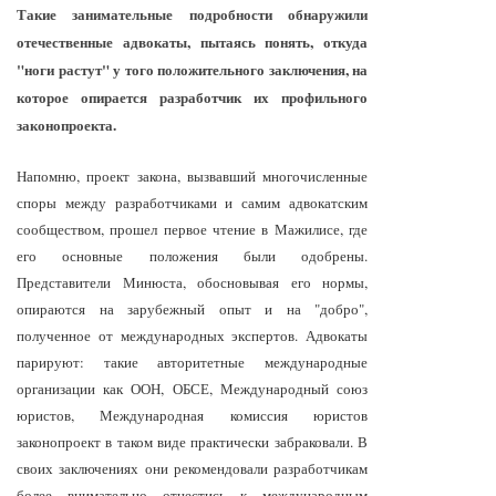
Такие занимательные подробности обнаружили
отечественные адвокаты, пытаясь понять, откуда
"ноги растут" у того положительного заключения, на
которое опирается разработчик их профильного
законопроекта.
Напомню, проект закона, вызвавший многочисленные
споры между разработчиками и самим адвокатским
сообществом, прошел первое чтение в Мажилисе, где
его основные положения были одобрены.
Представители Минюста, обосновывая его нормы,
опираются на зарубежный опыт и на "добро",
полученное от международных экспертов. Адвокаты
парируют: такие авторитетные международные
организации как ООН, ОБСЕ, Международный союз
юристов, Международная комиссия юристов
законопроект в таком виде практически забраковали. В
своих заключениях они рекомендовали разработчикам
более внимательно отнестись к международным