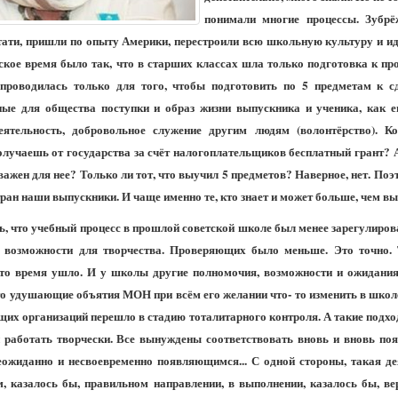
понимали многие процессы. Зубр
стати, пришли по опыту Америки, перестроили всю школьную культуру и и
тское время было так, что в старших классах шла только подготовка к п
проводилась только для того, чтобы подготовить по 5 предметам к сд
ые для общества поступки и образ жизни выпускника и ученика, как е
еятельность, добровольное служение другим людям (волонтёрство). Ко
лучаешь от государства за счёт налогоплательщиков бесплатный грант? А
важен для нее? Только ли тот, что выучил 5 предметов? Наверное, нет. Поэ
тран наши выпускники. И чаще именно те, кто знает и может больше, чем в
ть, что учебный процесс в прошлой советской школе был менее зарегулиро
 возможности для творчества. Проверяющих было меньше. Это точно. 
то время ушло. И у школы другие полномочия, возможности и ожидания.
о удушающие объятия МОН при всём его желании что- то изменить в школе,
их организаций перешло в стадию тоталитарного контроля. А такие подхо
и работать творчески. Все вынуждены соответствовать вновь и вновь п
неожиданно и несвоевременно появляющимся... С одной стороны, такая д
, казалось бы, правильном направлении, в выполнении, казалось бы, ве