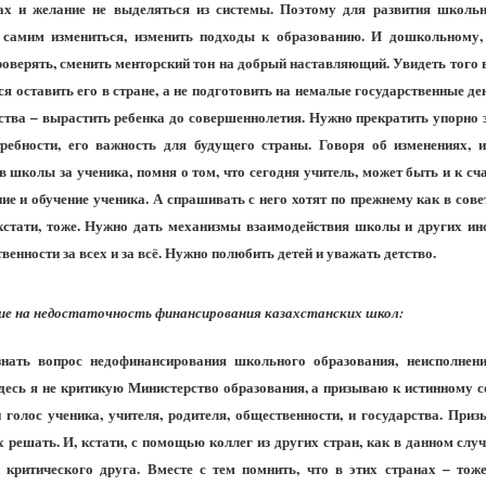
рах и желание не выделяться из системы. Поэтому для развития школ
 самим измениться, изменить подходы к образованию. И дошкольному
роверять, сменить менторский тон на добрый наставляющий. Увидеть того
ся оставить его в стране, а не подготовить на немалые государственные де
ства – вырастить ребенка до совершеннолетия. Нужно прекратить упорно 
требности, его важность для будущего страны. Говоря об изменениях, и
в школы за ученика, помня о том, что сегодня учитель, может быть и к сч
е и обучение ученика. А спрашивать с него хотят по прежнему как в совет
 кстати, тоже. Нужно дать механизмы взаимодействия школы и других ин
венности за всех и за всё. Нужно полюбить детей и уважать детство.
е на недостаточность финансирования казахстанских школ:
знать вопрос недофинансирования школьного образования, неисполн
десь я не критикую Министерство образования, а призываю к истинному с
голос ученика, учителя, родителя, общественности, и государства. При
 решать. И, кстати, с помощью коллег из других стран, как в данном случ
критического друга. Вместе с тем помнить, что в этих странах – тож