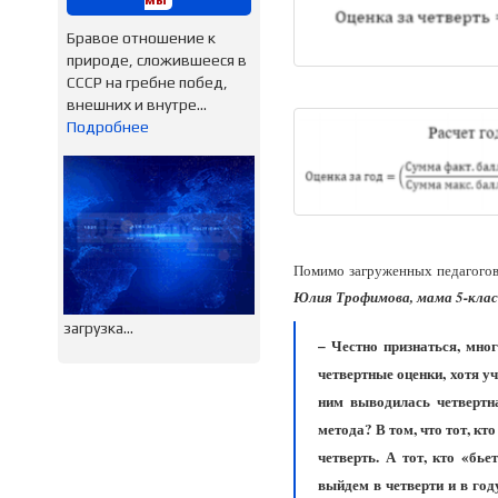
Бравое отношение к
природе, сложившееся в
СССР на гребне побед,
внешних и внутре...
Подробнее
Помимо загруженных педагогов,
Юлия Трофимова, мама 5-класс
загрузка...
– Честно признаться, мно
четвертные оценки, хотя у
ним выводилась четвертна
метода? В том, что тот, к
четверть. А тот, кто «бь
выйдем в четверти и в год