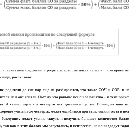
 новшествами озадачены и родители, которые никак не могут пока привыкну
ницы, рассказала:
гие родители до сих пор еще не разбираются, что такое СОЧ и СОР, и н
чителя нам объясняли. Потому что раньше все было понятно – в течении че
я. А сейчас оценок в четверти нет, дневники пустые. В чем, на наш вз
то хорошо учится всю четверть, может ошибиться при выполнении теста и по
ет баклуши», может удачно ткнуть и получить большее количество балл
у, так как в этих баллах мы запутались, и неизвестно, как они сдадут год