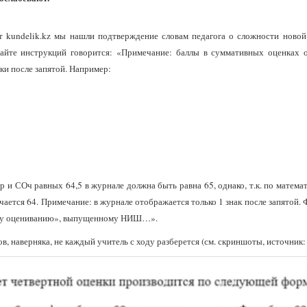
йт kundelik.kz мы нашли подтверждение словам педагога о сложности ново
айте инструкций говорится: «Примечание: баллы в суммативных оценках 
ки после запятой. Например:
 и СОч равных 64,5 в журнале должна быть равна 65, однако, т.к. по матем
лучается 64. Примечание: в журнале отображается только 1 знак после запятой
ьному оцениванию», выпущенному НИШ…».
ов, наверняка, не каждый учитель с ходу разберется (см. скриншоты, источник: