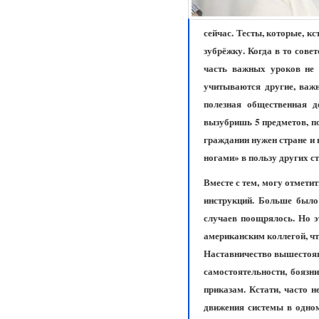
сейчас. Тесты, которые, к
зубрёжку. Когда в то сове
часть важных уроков не 
учитываются другие, важн
полезная общественная д
вызубришь 5 предметов, по
гражданин нужен стране и 
ногами» в пользу других с
Вместе с тем, могу отмети
инструкций. Больше было
случаев поощрялось. Но э
американским коллегой, чт
Наставничество вышестоящ
самостоятельности, боязн
приказам. Кстати, часто 
движения системы в одном