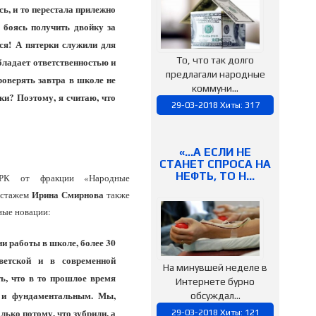
сь, и то перестала прилежно
 боясь получить двойку за
тся! А пятерки служили для
То, что так долго
бладает ответственностью и
предлагали народные
роверять завтра в школе не
коммуни...
оки? Поэтому, я считаю, что
29-03-2018 Хиты: 317
«…А ЕСЛИ НЕ
СТАНЕТ СПРОСА НА
НЕФТЬ, ТО Н…
 РК от фракции «Народные
Ирина Смирнова
м стажем
также
льные новации:
ни работы в школе, более 30
етской и в современной
На минувшей неделе в
ь, что в то прошлое время
Интернете бурно
 и фундаментальным. Мы,
обсуждал...
олько потому, что зубрили, а
29-03-2018 Хиты: 121