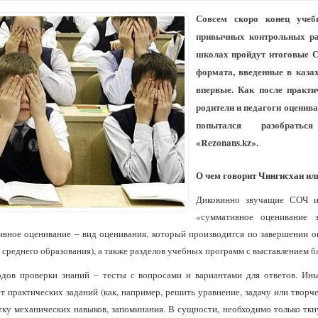
Совсем скоро конец учебн
привычных контрольных раб
школах пройдут итоговые 
формата, введенные в каза
впервые. Как после практи
родители и педагоги оценив
попытался разобратьс
«Rezonans.kz».
О чем говорит Чингисхан ил
Диковинно звучащие СОЧ и
«суммативное оценивание 
ивное оценивание – вид оценивания, который производится по завершении 
ь среднего образования), а также разделов учебных программ с выставлением б
дов проверки знаний – тесты с вопросами и вариантами для ответов. Ины
 практических заданий (как, например, решить уравнение, задачу или творче
тку механических навыков, запоминания. В сущности, необходимо только ткн