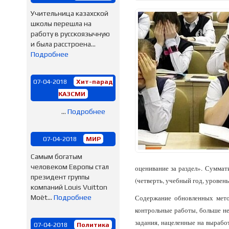
Учительница казахской
школы перешла на
работу в русскоязычную
и была расстроена...
Подробнее
07-04-2018
Хит-парад
КАЗСМИ
...
Подробнее
07-04-2018
МИР
Самым богатым
человеком Европы стал
оценивание за раздел». Суммат
президент группы
(четверть, учебный год, уровен
компаний Louis Vuitton
Moët...
Подробнее
Содержание обновленных мето
контрольные работы, больше нет
задания, нацеленные на вырабо
07-04-2018
Политика