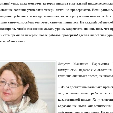
 знаний упал, даже моя дочь, которая никогда в начальной школе не ленила
омашние задания учителями теперь почти не проверяются. Если раньше,
адания, ребенок его всегда выполнял, то теперь ученики ничего не боя
шим стимулом, сейчас они этого стимула лишились. Не каждый ребенок о
контроля, чтобы ежедневно делать уроки, закреплять знания, зная, что п
лей есть время по вечерам, после работы, проверять: сделал ли ребенок ур
оего ребенка упал.
Депутат Мажилиса Парламента
коммунисты», педагог с многолетни
критично оценивает последние шко
– Из- за достаточно большого време
лет, я имею опыт работы в сов
казахстанской школе. Хочу отметит
образование было академическим
действительно, много знали. Но не т