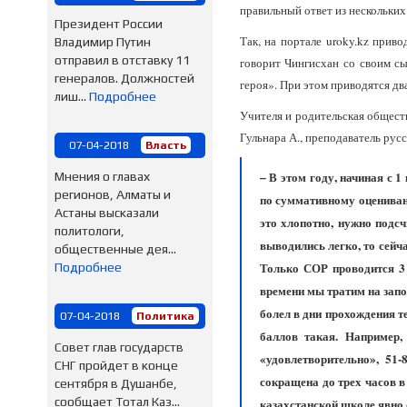
правильный ответ из нескольки
Президент России
Так, на портале uroky.kz приво
Владимир Путин
отправил в отставку 11
говорит Чингисхан со своим сы
генералов. Должностей
героя». При этом приводятся дв
лиш...
Подробнее
Учителя и родительская обществ
Гульнара А., преподаватель рус
07-04-2018
Власть
– В этом году, начиная с 
Мнения о главах
регионов, Алматы и
по суммативному оценивани
Астаны высказали
это хлопотно, нужно подс
политологи,
выводились легко, то сейч
общественные дея...
Только СОР проводится 3 
Подробнее
времени мы тратим на запо
болел в дни прохождения т
07-04-2018
Политика
баллов такая. Например,
Совет глав государств
«удовлетворительно», 51
СНГ пройдет в конце
сокращена до трех часов в
сентября в Душанбе,
сообщает Тотал Каз...
казахстанской школе яв