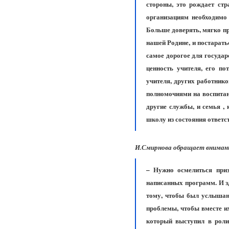
стороны, это рождает ст
организациям необходимо
Больше доверять, мягко п
нашей Родине, и постарать
самое дорогое для государ
ценность учителя, его по
учителя, других работнико
полномочиями на воспитани
другие службы, и семья ,
школу из состояния ответст
И.Смирнова обращает внимани
– Нужно осмелиться при
написанных программ. И з
тому, чтобы был услышан 
проблемы, чтобы вместе их
который выступил в роли 