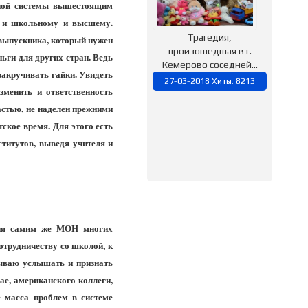
ьной системы вышестоящим
, и школьному и высшему.
Трагедия,
 выпускника, который нужен
произошедшая в г.
ньги для других стран. Ведь
Кемерово соседней...
закручивать гайки. Увидеть
27-03-2018 Хиты: 8213
зменить и ответственность
астью, не наделен прежними
ское время. Для этого есть
ститутов, выведя учителя и
ения самим же МОН многих
отрудничеству со школой, к
зываю услышать и признать
ае, американского коллеги,
е масса проблем в системе