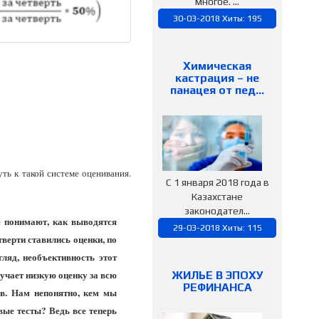
многое. ...
30-03-2018 Хиты: 195
Химическая
кастрация – не
панацея от пед…
ть к такой системе оценивания.
С 1 января 2018 года в
Казахстане
законодател...
е понимают, как выводятся
29-03-2018 Хиты: 115
тверти ставились оценки, по
гляд, необъективность этот
лучает низкую оценку за всю
ЖИЛЬЕ В ЭПОХУ
РЕФИНАНСА
ов. Нам непонятно, кем мы
овые тесты? Ведь все теперь