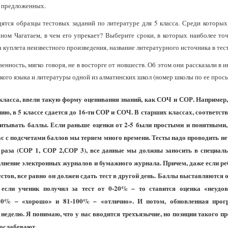
х предложенных.
дятся образцы тестовых заданий по литературе для 5 класса. Среди которых
ном Чагатаем, в чем его упрекает? Выберите сроки, в которых наиболее то
а куплета неизвестного произведения, название литературного источника в те
енность, мягко говоря, не в восторге от новшеств. Об этом они рассказали в 
ского языка и литературы одной из алматинских школ (номер школы по ее про
1 класса, ввели такую форму оценивания знаний, как СОЧ и СОР. Например, 
ю, в 5 классе сдается до 16-ти СОР и СОЧ. В старших классах, соответств
читывать баллы. Если раньше оценки от 2-5 были простыми и понятными, 
ас с подсчетами баллов мы теряем много времени. Тесты надо проводить не
раза (СОР 1, СОР 2,СОР 3), все данные мы должны заносить в специал
лнение электронных журналов и бумажного журнала. Причем, даже если реб
естов, все равно он должен сдать тест в другой день. Баллы выставляются 
 если ученик получил за тест от 0-20% – то ставится оценка «неудов
-80% – «хорошо» и 81-100% – «отлично». И потом, обновленная про
 неделю. Я понимаю, что у нас вводится трехъязычие, но позиции такого пр
но ослабевают.