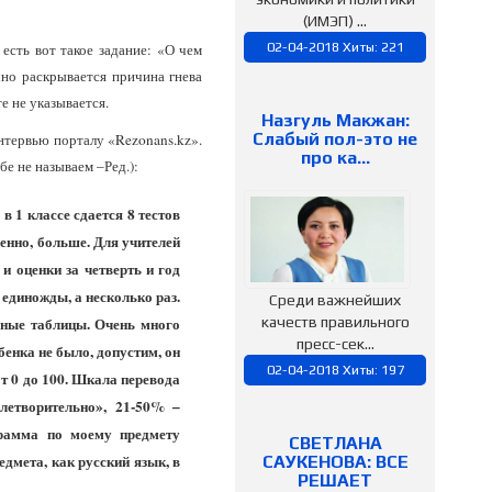
(ИМЭП) ...
02-04-2018 Хиты: 221
 есть вот такое задание: «О чем
чно раскрывается причина гнева
сте не указывается.
Назгуль Макжан:
Слабый пол-это не
интервью порталу «Rezonans.kz».
про ка…
сьбе не называем –Ред.):
в 1 классе сдается 8 тестов
енно, больше. Для учителей
и оценки за четверть и год
 единожды, а несколько раз.
Среди важнейших
ьные таблицы. Очень много
качеств правильного
пресс-сек...
енка не было, допустим, он
02-04-2018 Хиты: 197
от 0 до 100. Шкала перевода
летворительно», 21-50% –
грамма по моему предмету
СВЕТЛАНА
едмета, как русский язык, в
САУКЕНОВА: ВСЕ
РЕШАЕТ