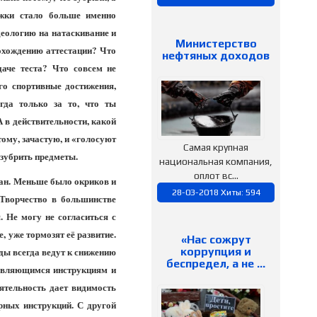
ёжки стало больше именно
деологию на натаскивание и
Министерство
рохождению аттестации? Что
нефтяных доходов
аче теста? Что совсем не
го спортивные достижения,
гда только за то, что ты
 в действительности, какой
тому, зачастую, и «голосуют
Самая крупная
ызубрить предметы.
национальная компания,
оплот вс...
ван. Меньше было окриков и
28-03-2018 Хиты: 594
Творчество в большинстве
 Не могу не согласиться с
 уже тормозят её развитие.
«Нас сожрут
ды всегда ведут к снижению
коррупция и
беспредел, а не …
оявляющимся инструкциям и
еятельность дает видимость
рных инструкций. С другой