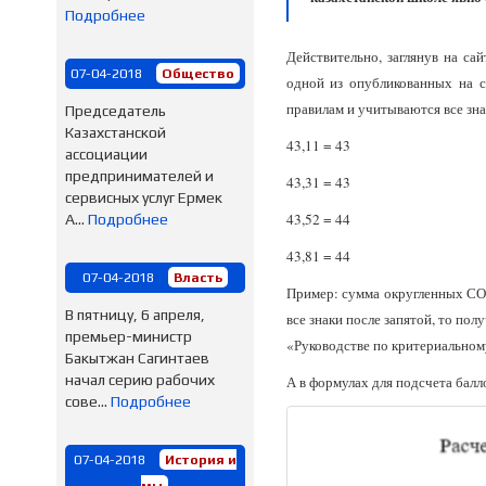
Подробнее
Действительно, заглянув на са
07-04-2018
Общество
одной из опубликованных на с
правилам и учитываются все зна
Председатель
Казахстанской
43,11 = 43
ассоциации
предпринимателей и
43,31 = 43
сервисных услуг Ермек
43,52 = 44
А...
Подробнее
43,81 = 44
07-04-2018
Власть
Пример: сумма округленных СОр
В пятницу, 6 апреля,
все знаки после запятой, то по
премьер-министр
«Руководстве по критериал
Бакытжан Сагинтаев
начал серию рабочих
А в формулах для подсчета балл
сове...
Подробнее
07-04-2018
История и
мы