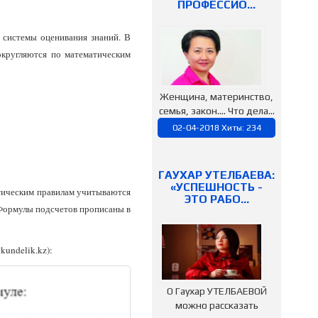
ПРОФЕССИО…
й системы оценивания знаний. В
округляются по математическим
Женщина, материнство,
семья, закон…. Что дела...
02-04-2018 Хиты: 234
ГАУХАР УТЕЛБАЕВА:
«УСПЕШНОСТЬ -
атическим правилам учитываются
ЭТО РАБО…
. Формулы подсчетов прописаны в
 kundelik.kz):
О Гаухар УТЕЛБАЕВОЙ
можно рассказать