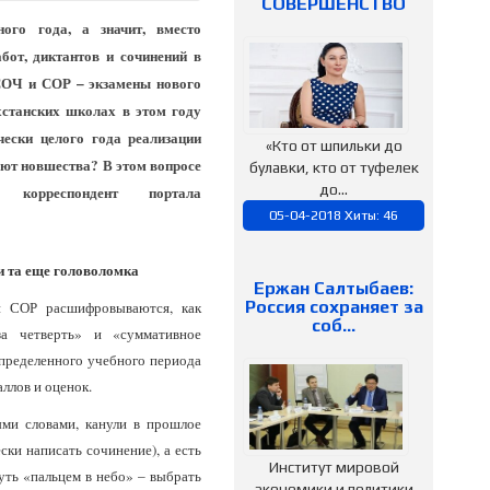
СОВЕРШЕНСТВО
ого года, а значит, вместо
от, диктантов и сочинений в
СОЧ и СОР – экзамены нового
хстанских школах в этом году
чески целого года реализации
«Кто от шпильки до
ают новшества? В этом вопросе
булавки, кто от туфелек
до...
я корреспондент портала
05-04-2018 Хиты: 46
и та еще головоломка
Ержан Салтыбаев:
Россия сохраняет за
 СОР расшифровываются, как
соб…
за четверть» и «суммативное
определенного учебного периода
аллов и оценок.
ми словами, канули в прошлое
ски написать сочинение), а есть
Институт мировой
уть «пальцем в небо» – выбрать
экономики и политики