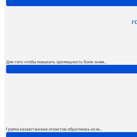
Г
Для того чтобы повысить зрелищность боев знам...
Группа казахстанских атеистов обратилась ко м...