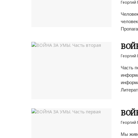
Георгий 
Человек
человек
Пропага
ВОЙН
Георгий 
Часть п
информа
информа
Литерат
ВОЙН
Георгий 
Мы живе