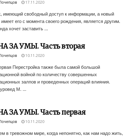
Почепцов
17.11.2020
, имеющий свободный доступ к информации, а новый
 имеет его с момента своего рождения, является другим.
нда хочет заставить ...
А ЗА УМЫ. Часть вторая
Почепцов
10.11.2020
ервая Перестройка также была самой большой
ционной войной по количеству совершенных
ционных залпов и проведенных операций влияния.
уровед М. ...
А ЗА УМЫ. Часть первая
Почепцов
10.11.2020
м в тревожном мире, когда непонятно, как нам надо жить,