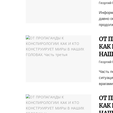
Георгий 
Информа
давно о
продолж
ОТ 
КАК 
НАШИ
Георгий 
Часть п
ситуаци
врагами,
ОТ 
КАК 