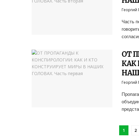
НАШИ
Георгий 
Часть п
говорит
согласия
ОТ 
КАК 
НАШИ
Георгий 
Пропага
объедин
предста
1
2