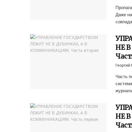
Пропага
Даже на
совпада
УПР
НЕ В
Част
Георгий 
Часть п
система
журнали
УПР
НЕ В
Част